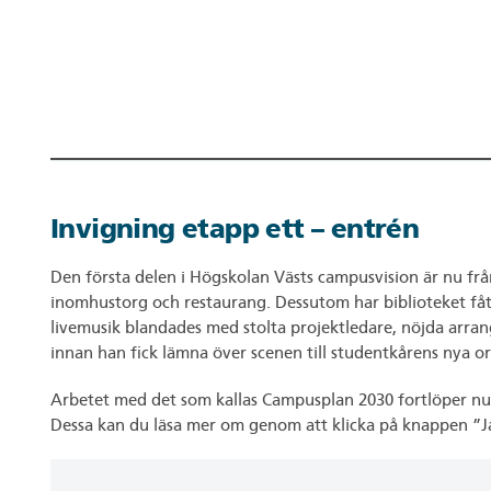
Invigning etapp ett – entrén
Den första delen i Högskolan Västs campusvision är nu fr
inomhustorg och restaurang. Dessutom har biblioteket fått s
livemusik blandades med stolta projektledare, nöjda arran
innan han fick lämna över scenen till studentkårens nya o
Arbetet med det som kallas Campusplan 2030 fortlöper nu.
Dessa kan du läsa mer om genom att klicka på knappen ”Jag