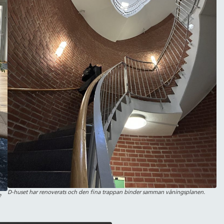
D-huset har renoverats och den fina trappan binder samman våningsplanen.
e