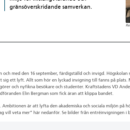
gränsöverskridande samverkan.
Re
ån och med den 16 september, färdigställd och invigd. Högskolan 
ig ett lyft. Allt som hör en lyckad invigning till fanns på plats.
görer och nyfikna besökare och studenter. Kraftstadens VD Anders
rdföranden Elin Bergman som fick äran att klippa bandet.
 Ambitionen är att lyfta den akademiska och sociala miljön på hö
 vill veta mer” här nedanför. Se bilder från entréinvigningen i b