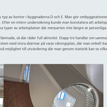
 ny typ av kontor i byggnaderna D och E. Man gör ombyggnatione
us. Efter en intern undersökning kunde man konstatera att arbets
ika typer av arbetsplatser där merparten inte längre är personliga
nade, så där råder full aktivitet. Etapp tre handlar om samma re
stem med stora skärmar på varje våningsplan, där man enkelt kan 
så möjlighet till utvärdering där man genom statistik kan se vil