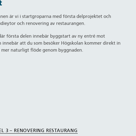
t
nen är vi i startgroparna med första delprojektet och
udieytor och renovering av restaurangen.
 där första delen innebär byggstart av ny entré mot
n innebär att du som besöker Högskolan kommer direkt in
ett mer naturligt flöde genom byggnaden.
EL 3 – RENOVERING RESTAURANG