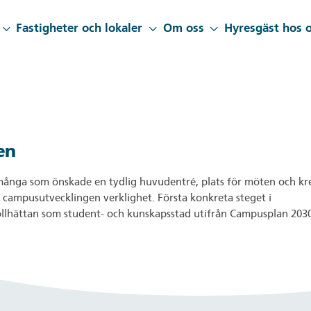
Fastigheter och lokaler
Om oss
Hyresgäst hos 
en
ånga som önskade en tydlig huvudentré, plats för möten och kre
i campusutvecklingen verklighet. Första konkreta steget i
ollhättan som student- och kunskapsstad utifrån Campusplan 203