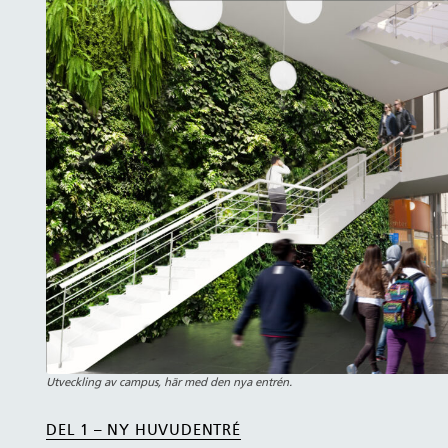
Utveckling av campus, här med den nya entrén.
DEL 1 – NY HUVUDENTRÉ