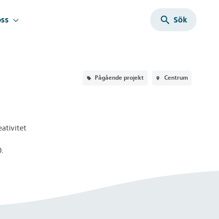
search
oss
Sök
Pågående projekt
Centrum
local_offer
room
ativitet
0.