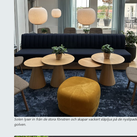
Solen lyser in från de stora fönstren och skapar vackert släpljus på de nyslipad
golven.