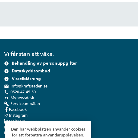
Vi får stan att växa.
Behandling av personuppgifter
info
Dataskyddsombud
info
Visselblåsning
info
local_post_office
info@kraftstaden.se
call
0520-47 45 50
format_quote
Mynewsdesk
build
Serviceanmälan
Facebook
Instagram
LinkedIn
Kraftstaden Fastigheter Trollhättan AB
Den här webbplatsen använder cookies
Flygfältsvägen 9, 461 38 Trollhättan
för att förbättra användarupplevelsen.