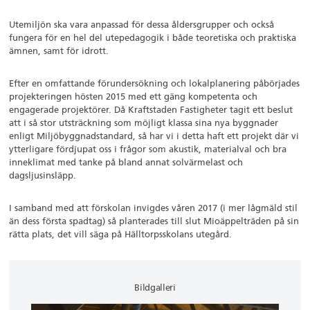
Utemiljön ska vara anpassad för dessa åldersgrupper och också
fungera för en hel del utepedagogik i både teoretiska och praktiska
ämnen, samt för idrott.
Efter en omfattande förundersökning och lokalplanering påbörjades
projekteringen hösten 2015 med ett gäng kompetenta och
engagerade projektörer. Då Kraftstaden Fastigheter tagit ett beslut
att i så stor utsträckning som möjligt klassa sina nya byggnader
enligt Miljöbyggnadstandard, så har vi i detta haft ett projekt där vi
ytterligare fördjupat oss i frågor som akustik, materialval och bra
inneklimat med tanke på bland annat solvärmelast och
dagsljusinsläpp.
I samband med att förskolan invigdes våren 2017 (i mer lågmäld stil
än dess första spadtag) så planterades till slut Mioäppelträden på sin
rätta plats, det vill säga på Hälltorpsskolans utegård.
Bildgalleri