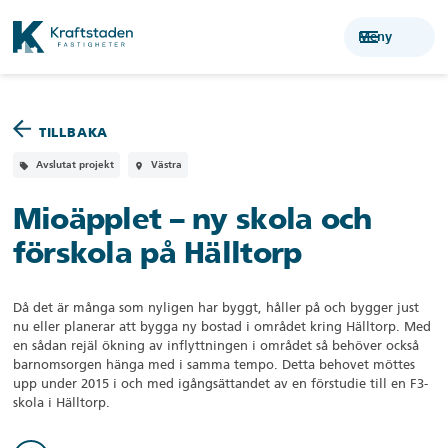
menu
Meny
TILLBAKA
Avslutat projekt
Västra
local_offer
room
Mioäpplet – ny skola
och
förskola på Hälltorp
Då det är många som nyligen har byggt, håller på och bygger just
nu eller planerar att bygga ny bostad i området kring Hälltorp. Med
en sådan rejäl ökning av inflyttningen i området så behöver också
barnomsorgen hänga med i samma tempo. Detta behovet möttes
upp under 2015 i och med igångsättandet av en förstudie till en F3-
skola i Hälltorp.