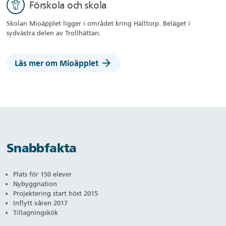
Förskola och skola
Skolan Mioäpplet ligger i området kring Hälltorp. Beläget i
sydvästra delen av Trollhättan.
arrow_forward
Läs mer om Mioäpplet
Snabbfakta
Plats för 150 elever
Nybyggnation
Projektering start höst 2015
Inflytt våren 2017
Tillagningskök