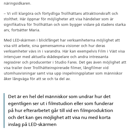
näringsidkaren.
– Vi vill klargöra och förtydliga Trollhättans attraktionskraft och
stolthet. Här öppnar för möjligheter att visa händelser som är
signifikativa för Trollhättan och som bygger vidare på stadens starka
arv, fortsätter Maria.
Med LED-skärmen i blickfånget har verksamheterna möjlighet att
visa sitt arbete, sina gemensamma visioner och hur deras
verksamheter vävs in i varandra. Här kan exempelvis Film i Väst visa
intervjuer med aktuella skådespelare och andra intressanta
regissörer och producenter i Studio Fares. Det ges även möjlighet att
visa trailer över Trollhätteinspirerade filmer, långfilmer vid
utomhusvisningar samt visa upp inspelningsplatser som människor
åker långväga för att se och ta del av.
Det är en hel del människor som undrar hur det
egentligen ser ut i filmstudion eller som funderar
på hur efterarbetet går till vid en filmproduktion
och det kan ges möjlighet att visa nu med korta
inslag på LED-skärmen