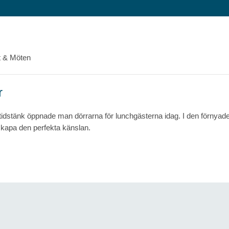
 & Möten
r
dstänk öppnade man dörrarna för lunchgästerna idag. I den förnyade 
tt skapa den perfekta känslan.