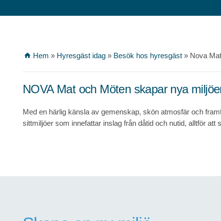
Hem
»
Hyresgäst idag
»
Besök hos hyresgäst
»
Nova Mat
home
NOVA Mat och Möten skapar nya miljöe
Med en härlig känsla av gemenskap, skön atmosfär och framti
sittmiljöer som innefattar inslag från dåtid och nutid, alltför a