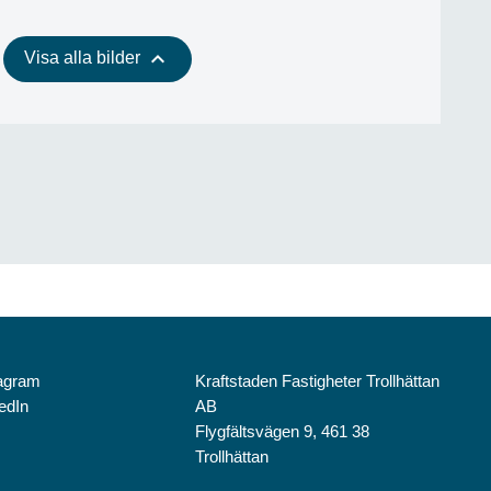
keyboard_arrow_up
Visa alla bilder
tagram
Kraftstaden Fastigheter Trollhättan
edIn
AB
Flygfältsvägen 9, 461 38
Trollhättan