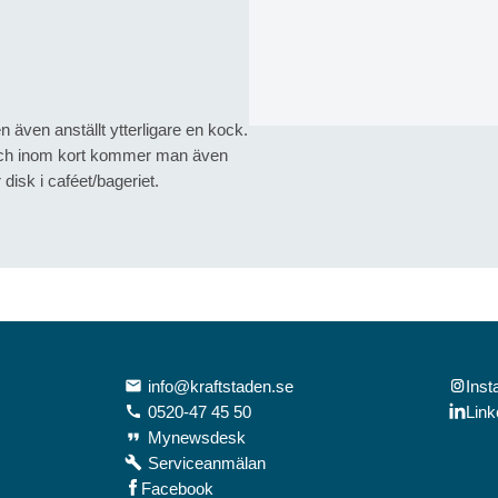
ven anställt ytterligare en kock.
och inom kort kommer man även
disk i caféet/bageriet.
info@kraftstaden.se
Ins
local_post_office
0520-47 45 50
Link
call
Mynewsdesk
format_quote
Serviceanmälan
build
Facebook