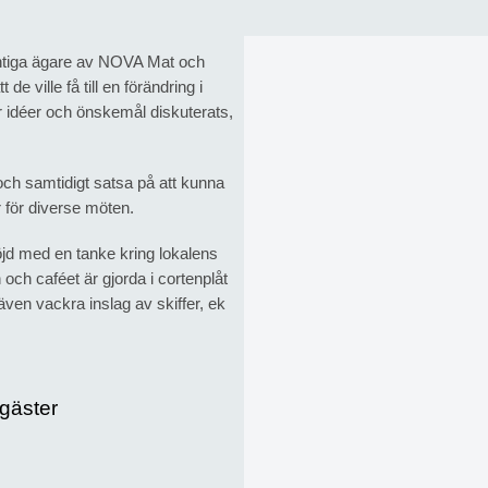
entiga ägare av NOVA Mat och
e ville få till en förändring i
r idéer och önskemål diskuterats,
 och samtidigt satsa på att kunna
er för diverse möten.
öjd med en tanke kring lokalens
och caféet är gjorda i cortenplåt
r även vackra inslag av skiffer, ek
 gäster