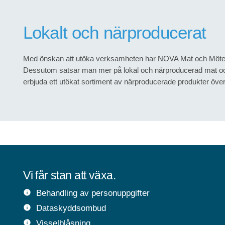
Lokalt och närproducerat
Med önskan att utöka verksamheten har NOVA Mat och Möten ä
Dessutom satsar man mer på lokal och närproducerad mat 
erbjuda ett utökat sortiment av närproducerade produkter över 
Vi får stan att växa.
Behandling av personuppgifter
info
Dataskyddsombud
info
Visselblåsning
info