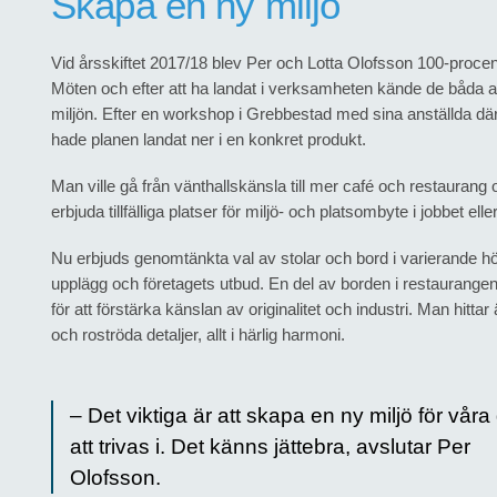
Skapa en ny miljö
Vid årsskiftet 2017/18 blev Per och Lotta Olofsson 100-proc
Möten och efter att ha landat i verksamheten kände de båda att d
miljön. Efter en workshop i Grebbestad med sina anställda dä
hade planen landat ner i en konkret produkt.
Man ville gå från vänthallskänsla till mer café och restaurang
erbjuda tillfälliga platser för miljö- och platsombyte i jobbet ell
Nu erbjuds genomtänkta val av stolar och bord i varierande h
upplägg och företagets utbud. En del av borden i restaurangen 
för att förstärka känslan av originalitet och industri. Man hitta
och roströda detaljer, allt i härlig harmoni.
– Det viktiga är att skapa en ny miljö för våra
att trivas i. Det känns jättebra, avslutar Per
Olofsson.