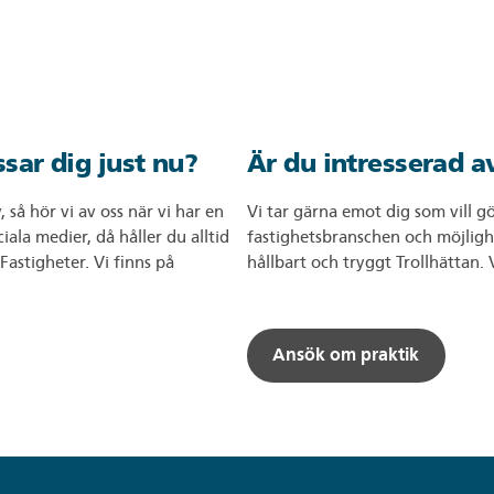
ssar dig just nu?
Är du intresserad av
å hör vi av oss när vi har en
Vi tar gärna emot dig som vill gör
iala medier, då håller du alltid
fastighetsbranschen och möjlighe
astigheter. Vi finns på
hållbart och tryggt Trollhätta
Ansök om praktik