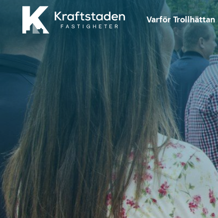
Gå till huvudinnehåll
Varför Trollhättan