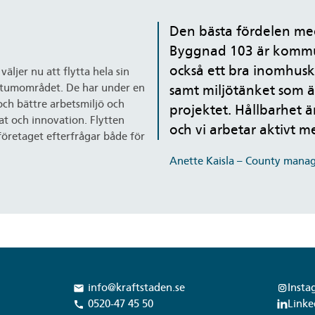
Den bästa fördelen med
Byggnad 103 är komm
också ett bra inomhus
äljer nu att flytta hela sin
vatumområdet. De har under en
samt miljötänket som 
och bättre arbetsmiljö och
projektet. Hållbarhet är
t och innovation. Flytten
och vi arbetar aktivt me
företaget efterfrågar både för
Anette Kaisla – County manag
info@kraftstaden.se
Insta
local_post_office
0520-47 45 50
Linke
call