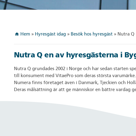
Hem
»
Hyresgäst idag
»
Besök hos hyresgäst
»
Nutra Q
home
Nutra Q en av hyresgästerna i B
Nutra Q grundades 2002 i Norge och har sedan starten specia
till konsument med VitaePro som deras största varumärke.
Numera finns företaget även i Danmark, Tjeckien och Holl
Deras målsättning är att ge människor en bättre vardag g