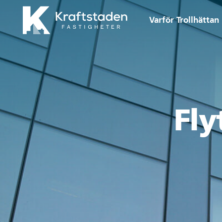
Gå till huvudinnehåll
Varför Trollhättan
Fly