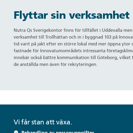
Flyttar sin verksamhet
Nutra Qs Sverigekontor finns för tillfället i Uddevalla men v
verksamhet till Trollhättan och in i byggnad 103 på Inno
tid varit på jakt efter en större lokal med mer öppna ytor 
fastnade för Innovatumområdets intressanta företagsklima
innebär också bättre kommunikation till Göteborg, vilket 
de anställda men även för rekryteringen.
Vi får stan att växa.
Behandling av personuppgifter
info