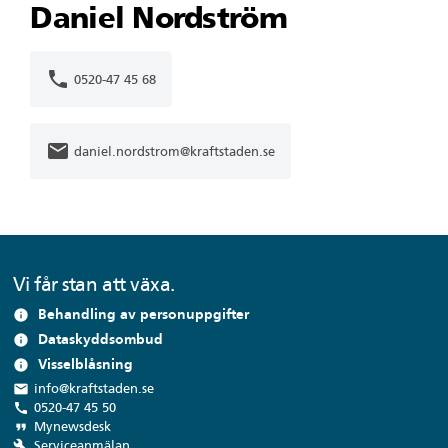
Daniel Nordström
phone
0520-47 45 68
mail
daniel.nordstrom@kraftstaden.se
Vi får stan att växa.
Behandling av personuppgifter
info
Dataskyddsombud
info
Visselblåsning
info
local_post_office
info@kraftstaden.se
call
0520-47 45 50
format_quote
Mynewsdesk
build
Serviceanmälan