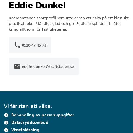
Eddie Dunkel
Radiopratande sportprofil som inte är sen att haka på ett klassiskt
practical joke. Ständigt glad och go. Eddie är spindeln i nätet
kring allt som rör fastigheterna.
phone
0520-47 45 73
mail
eddie.dunkel@kraftstaden.se
Vi får stan att växa.
Behandling av personuppgifter
info
Dataskyddsombud
info
Visselblåsning
info