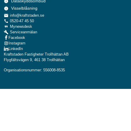
Dataskyddsombud
info
Visselblåsning
info
local_post_office
info@kraftstaden.se
call
0520-47 45 50
format_quote
Mynewsdesk
build
Serviceanmälan
Facebook
Instagram
LinkedIn
Kraftstaden Fastigheter Trollhättan AB
Flygfältsvägen 9, 461 38 Trollhättan
Organisationsnummer: 556008-8535