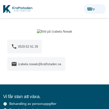
menu
Meny
phone
0520-52 61 29
mail
izabela.nowak@kraftstaden.se
Vi får stan att växa.
Behandling av personuppgifter
info