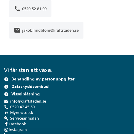
phone
0520-52 81 99
mail
jakob.lindblom@kraftstaden.se
Vi får stan att växa.
Behandling av personuppgifter
info
Dataskyddsombud
info
Visselblåsning
info
local_post_office
info@kraftstaden.se
call
0520-47 45 50
format_quote
Mynewsdesk
build
Serviceanmälan
Facebook
Instagram