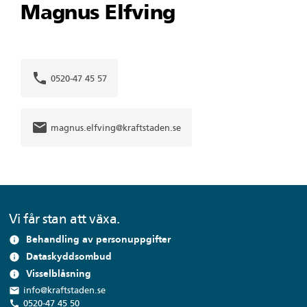
Magnus Elfving
phone
0520-47 45 57
mail
magnus.elfving@kraftstaden.se
Vi får stan att växa.
Behandling av personuppgifter
info
Dataskyddsombud
info
Visselblåsning
info
local_post_office
info@kraftstaden.se
call
0520-47 45 50