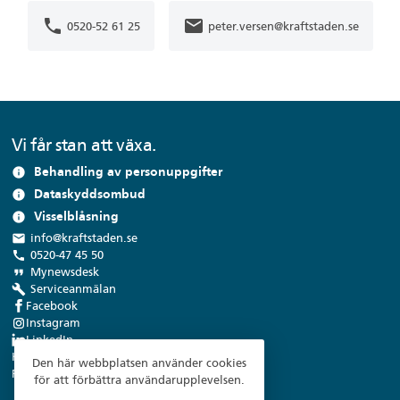
phone
mail
0520-52 61 25
peter.versen@kraftstaden.se
Vi får stan att växa.
Behandling av personuppgifter
info
Dataskyddsombud
info
Visselblåsning
info
local_post_office
info@kraftstaden.se
call
0520-47 45 50
format_quote
Mynewsdesk
build
Serviceanmälan
Facebook
Instagram
LinkedIn
Kraftstaden Fastigheter Trollhättan AB
Den här webbplatsen använder cookies
Flygfältsvägen 9, 461 38 Trollhättan
för att förbättra användarupplevelsen.