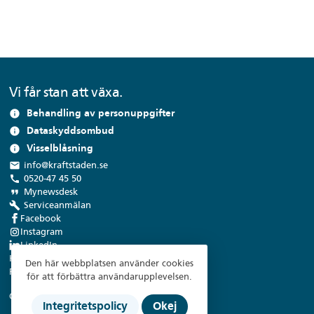
Vi får stan att växa.
Behandling av personuppgifter
info
Dataskyddsombud
info
Visselblåsning
info
local_post_office
info@kraftstaden.se
call
0520-47 45 50
format_quote
Mynewsdesk
build
Serviceanmälan
Facebook
Instagram
LinkedIn
Kraftstaden Fastigheter Trollhättan AB
Den här webbplatsen använder cookies
Flygfältsvägen 9, 461 38 Trollhättan
för att förbättra användarupplevelsen.
Organisationsnummer: 556008-8535
Integritetspolicy
Okej