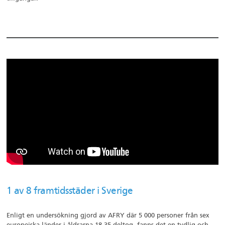
1 av 8 framtidsstäder i Sverige
Enligt en undersökning gjord av AFRY där 5 000 personer från sex
europeiska länder i åldrarna 18-35 deltog, fanns det en tydlig och