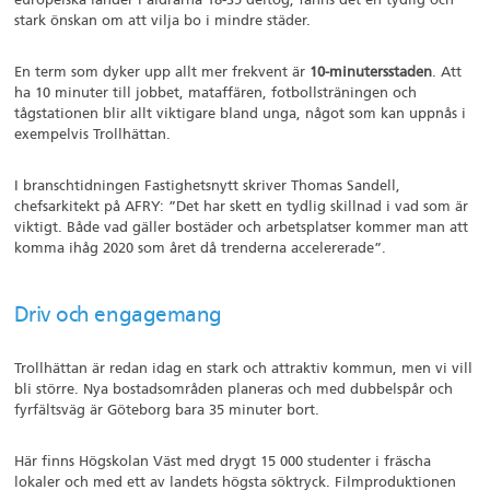
stark önskan om att vilja bo i mindre städer.
En term som dyker upp allt mer frekvent är
10-minutersstaden
. Att
ha 10 minuter till jobbet, mataffären, fotbollsträningen och
tågstationen blir allt viktigare bland unga, något som kan uppnås i
exempelvis Trollhättan.
I branschtidningen Fastighetsnytt skriver Thomas Sandell,
chefsarkitekt på AFRY: ”Det har skett en tydlig skillnad i vad som är
viktigt. Både vad gäller bostäder och arbetsplatser kommer man att
komma ihåg 2020 som året då trenderna accelererade”.
Driv och engagemang
Trollhättan är redan idag en stark och attraktiv kommun, men vi vill
bli större. Nya bostadsområden planeras och med dubbelspår och
fyrfältsväg är Göteborg bara 35 minuter bort.
Här finns Högskolan Väst med drygt 15 000 studenter i fräscha
lokaler och med ett av landets högsta söktryck. Filmproduktionen