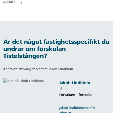
pulkaåkning.
Är det något fastighetsspecifikt
du
undrar om förskolan
Tistelstången?
Kontakta ansvarig förvaltare Jakob Lindblom.
Jakob Lindblom
keyboard_arrow_right
Förvaltare – förskolor
jakob.lindblom@kraftst
aden.se