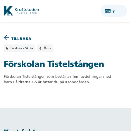
menu
Meny
TILLBAKA
Förskola / Skola
Östra
local_offer
room
Förskolan Tistelstången
Förskolan Tistelstången som består av fem avdelningar med
barn i åldrarna 1-5 år hittar du på Kronogården.