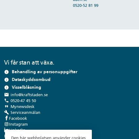
0520-52 81 99
Vi får stan att växa.
Behandling av personuppgifter
info
Dataskyddsombud
info
Visselblåsning
info
local_post_office
info@kraftstaden.se
call
0520-47 45 50
format_quote
Mynewsdesk
build
Serviceanmälan
Facebook
Instagram
LinkedIn
Kraftstaden Fastigheter Trollhättan AB
Den här webbplatsen använder cookies