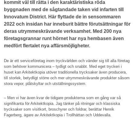
kommit väl till rätta i den karaktäristiska röda
byggnaden med de sågtandade taken vid infarten till
Innovatum District. Här flyttade de in sensommaren
2022 och insidan har inneburit bättre förutsättningar för
deras utrymmeskrävande verksamhet. Med 200 nya
företagsgrannar runt hörnet har nya hembasen även
medfört flertalet nya affärsmöjligheter.
De är ett serviceföretag inom tryckvärlden och vänder sig till alla företag
som behöver kommunicera – tydligt och snabbt. Med eget tryckeri i
huset kan Arkitektkopia utöver traditionella trycksaker även producera,
till storlek, betydligt större och mer utrymmeskrävande produkter såsom
stora vepor, plåtskyltar och utställningssystem.
– Men vi har även kvar de tidigare produkterna som en gång var så
signifikanta för Arkitektkopia. Jag tänker på ritningar och klassiska
trycksaker som visitkort, broschyrer och foldrar, berättar Henrik
Fagerberg, ägare av Arkitektkopia i Trollhättan och Uddevalla.