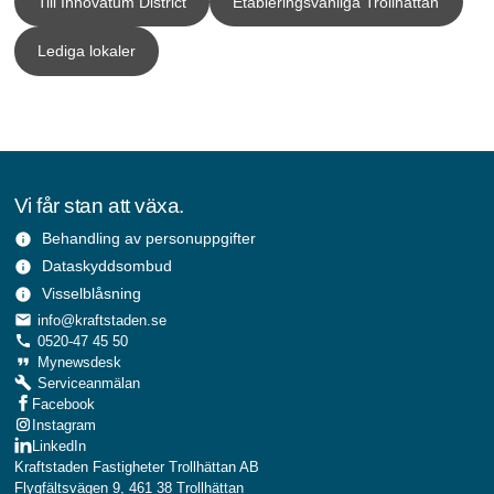
Till Innovatum District
Etableringsvänliga Trollhättan
Lediga lokaler
Vi får stan att växa.
Behandling av personuppgifter
info
Dataskyddsombud
info
Visselblåsning
info
local_post_office
info@kraftstaden.se
call
0520-47 45 50
format_quote
Mynewsdesk
build
Serviceanmälan
Facebook
Instagram
LinkedIn
Kraftstaden Fastigheter Trollhättan AB
Flygfältsvägen 9, 461 38 Trollhättan