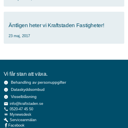
Äntligen heter vi Kraftstaden Fastigheter!
23 maj, 2017
Vi får stan att växa.
Behandling av personuppgifter
info
Dataskyddsombud
info
Visselblåsning
info
local_post_office
info@kraftstaden.se
call
0520-47 45 50
format_quote
Mynewsdesk
build
Serviceanmälan
Facebook