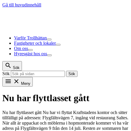
Gå till huvudinnehåll
Varför Trollhättan
Fastigheter och lokaler
Om oss
Hyresgäst hos oss
search
Sök
Sök
Sök
menu
close
Meny
Nu har flyttlasset gått
Nu har flyttlasset gått Nu har vi flyttat Kraftstadens kontor och sitter
tillfälligt på adressen: Flygfältsvägen 7, ingång vid restaurang Saltes.
När allt är uppackat och möblerna i hopmonterade kommer vi ha vår
adress på Flygfältsvägen 9 från den 14 juli. Resten av sommaren har