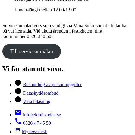
Lunchstängt mellan 12.00-13.00
Serviceanmälan görs som vanligt via Mina Sidor som du hittar här
på vår hemsida. Vid akuta ärenden i fastigheten, ring
journummer 0520-340 50.
Till serviceanmälan
Vi får stan att växa.
info
Behandling av personuppgifter
info
Dataskyddsombud
info
Visselblåsning
local_post_office
info@kraftstaden.se
call
0520-47 45 50
format_quote
Mynewsdesk