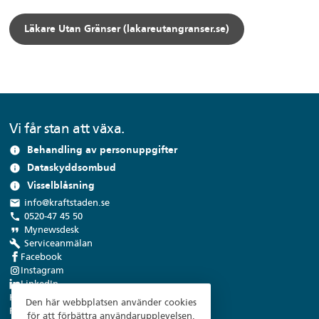
Läkare Utan Gränser (lakareutangranser.se)
Vi får stan att växa.
Behandling av personuppgifter
info
Dataskyddsombud
info
Visselblåsning
info
local_post_office
info@kraftstaden.se
call
0520-47 45 50
format_quote
Mynewsdesk
build
Serviceanmälan
Facebook
Instagram
LinkedIn
Kraftstaden Fastigheter Trollhättan AB
Den här webbplatsen använder cookies
Flygfältsvägen 9, 461 38 Trollhättan
för att förbättra användarupplevelsen.