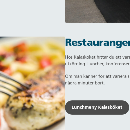
Restaurange
Hos Kalasköket hittar du ett var
utkörning. Luncher, konferenser 
Om man känner för att variera si
några minuter bort.
Lunchmeny Kalasköket