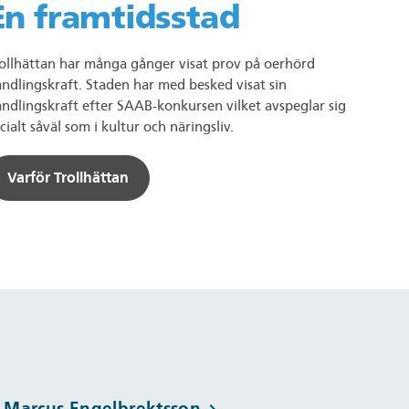
En framtidsstad
ollhättan har många gånger visat prov på oerhörd
ndlingskraft. Staden har med besked visat sin
ndlingskraft efter SAAB-konkursen vilket avspeglar sig
cialt såväl som i kultur och näringsliv.
Varför Trollhättan
Marcus Engelbrektsson