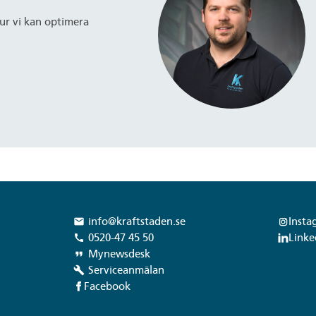
hur vi kan optimera
info@kraftstaden.se
Insta
local_post_office
0520-47 45 50
Linke
call
Mynewsdesk
format_quote
Serviceanmälan
build
Facebook