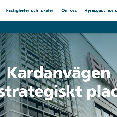
Fastigheter och lokaler
Om oss
Hyresgäst hos 
Kardanvägen
strategiskt pla