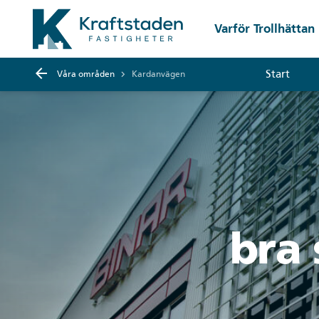
Gå till huvudinnehåll
Varför Trollhättan
arrow_back
Start
Våra områden
keyboard_arrow_right
Kardanvägen
bra 