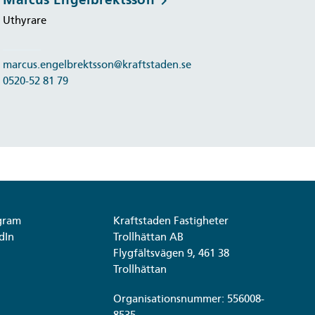
keyboard_arrow_right
Uthyrare
marcus.engelbrektsson@kraftstaden.se
0520-52 81 79
gram
Kraftstaden Fastigheter
dIn
Trollhättan AB
Flygfältsvägen 9, 461 38
Trollhättan
Organisationsnummer: 556008-