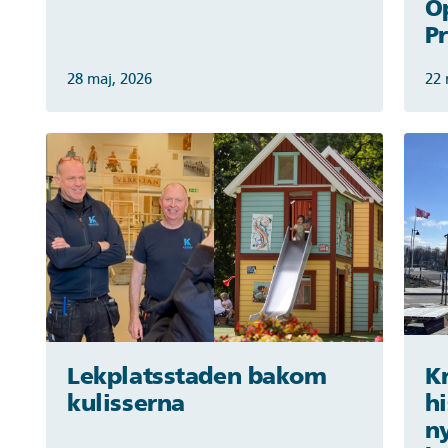
O
P
28 maj, 2026
22 
Lekplatsstaden bakom
K
kulisserna
h
ny