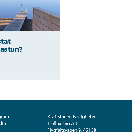
stat
bastun?
gram
Kraftstaden Fastigheter
dIn
Trollhättan AB
Flygfältsvägen 9, 461 38