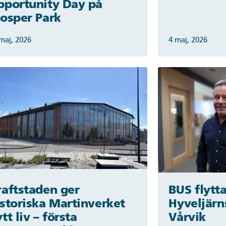
pportunity Day på
rosper Park
maj, 2026
4 maj, 2026
raftstaden ger
BUS flytta
istoriska Martinverket
Hyveljärn
tt liv – första
Vårvik