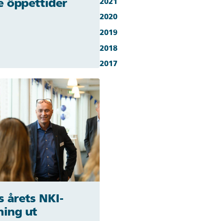
 öppettider
2021
2020
2019
2018
2017
s årets NKI-
ing ut