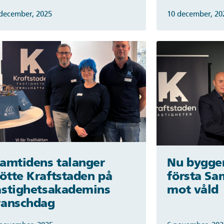
december, 2025
10 december, 20
ramtidens talanger
Nu bygger
ötte Kraftstaden på
första S
astighetsakademins
mot våld
ranschdag