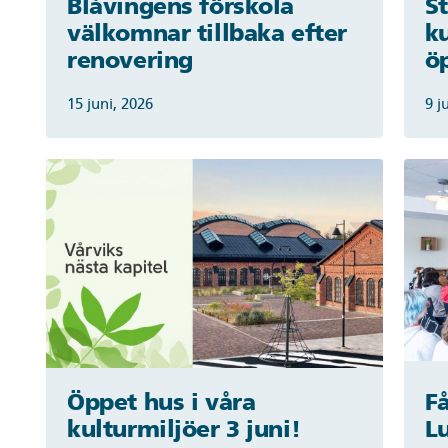
Blåvingens förskola
St
välkomnar tillbaka efter
k
renovering
ö
15 juni, 2026
9 j
Öppet hus i våra
F
kulturmiljöer 3 juni!
L