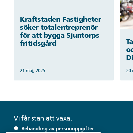
Kraftstaden Fastigheter
söker totalentreprenör
för att bygga Sjuntorps
T
fritidsgård
oc
Di
21 maj, 2025
20 
Vi får stan att växa.
Behandling av personuppgifter
info