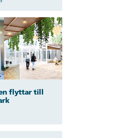
5
n flyttar till
ark