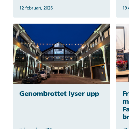
12 februari, 2026
19 
Genombrottet lyser upp
F
m
F
b