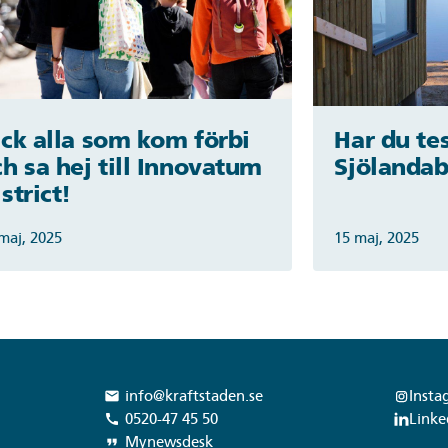
ack alla som kom förbi
Har du te
h sa hej till Innovatum
Sjölanda
strict!
maj, 2025
15 maj, 2025
info@kraftstaden.se
Insta
local_post_office
0520-47 45 50
Linke
call
Mynewsdesk
format_quote