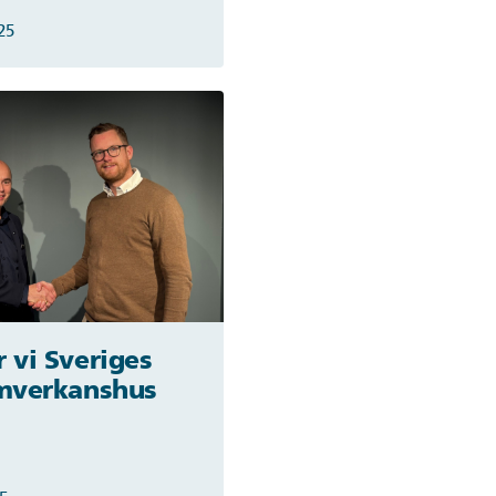
25
 vi Sveriges
amverkanshus