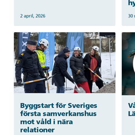
h
2 april, 2026
30 
Byggstart för Sveriges
Vå
första samverkanshus
L
mot våld i nära
relationer