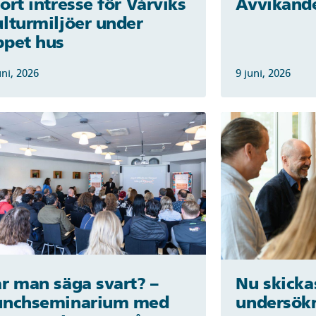
ort intresse för Vårviks
Avvikande
ulturmiljöer under
ppet hus
uni, 2026
9 juni, 2026
år man säga svart? –
Nu skicka
unchseminarium med
undersökn