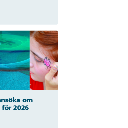
 ansöka om
 för 2026