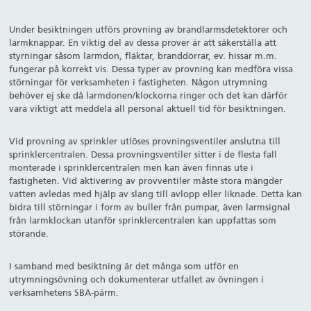
Under besiktningen utförs provning av brandlarmsdetektorer och
larmknappar. En viktig del av dessa prover är att säkerställa att
styrningar såsom larmdon, fläktar, branddörrar, ev. hissar m.m.
fungerar på korrekt vis. Dessa typer av provning kan medföra vissa
störningar för verksamheten i fastigheten. Någon utrymning
behöver ej ske då larmdonen/klockorna ringer och det kan därför
vara viktigt att meddela all personal aktuell tid för besiktningen.
Vid provning av sprinkler utlöses provningsventiler anslutna till
sprinklercentralen. Dessa provningsventiler sitter i de flesta fall
monterade i sprinklercentralen men kan även finnas ute i
fastigheten. Vid aktivering av provventiler måste stora mängder
vatten avledas med hjälp av slang till avlopp eller liknade. Detta kan
bidra till störningar i form av buller från pumpar, även larmsignal
från larmklockan utanför sprinklercentralen kan uppfattas som
störande.
I samband med besiktning är det många som utför en
utrymningsövning och dokumenterar utfallet av övningen i
verksamhetens SBA-pärm.